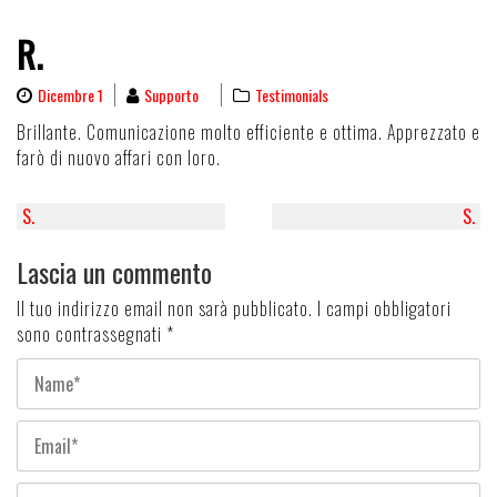
R.
Dicembre 1
Supporto
Testimonials
Brillante. Comunicazione molto efficiente e ottima. Apprezzato e
farò di nuovo affari con loro.
Navigazione
S.
S.
articoli
Lascia un commento
Il tuo indirizzo email non sarà pubblicato.
I campi obbligatori
sono contrassegnati
*