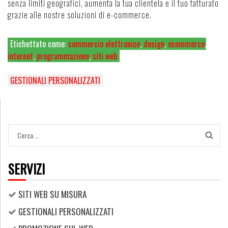
senza limiti geografici, aumenta la tua clientela e il tuo fatturato
grazie alle nostre soluzioni di e-commerce.
Etichettato come:
commercio elettronico
,
design
,
ecommerce
,
internet
,
programmazione
,
siti web
Navigazione
GESTIONALI PERSONALIZZATI
articoli
Ricerca
per:
SERVIZI
SITI WEB SU MISURA
GESTIONALI PERSONALIZZATI