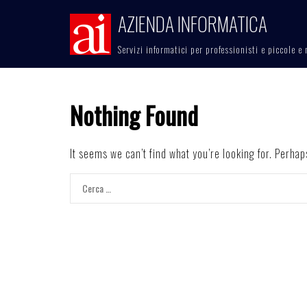
Skip
AZIENDA INFORMATICA
to
content
Servizi informatici per professionisti e piccole 
Nothing Found
It seems we can’t find what you’re looking for. Perha
Ricerca
per: